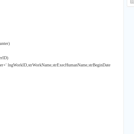
unter)
erID)
nter+' lngWorkID,strWorkName,strExecHumanName,strBeginDate