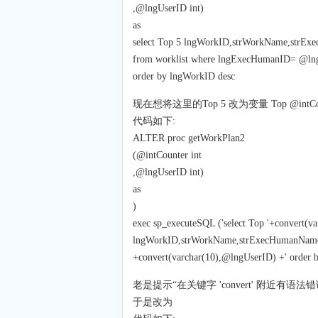
,@lngUserID int)
as
select Top 5 lngWorkID,strWorkName,strEx
from worklist where lngExecHumanID= @ln
order by lngWorkID desc
现在想将这里的Top 5 改为变量 Top @intCou
代码如下:
ALTER proc getWorkPlan2
(@intCounter int
,@lngUserID int)
as
)
exec sp_executeSQL ('select Top '+convert(v
lngWorkID,strWorkName,strExecHumanName,
+convert(varchar(10),@lngUserID) +' order 
老是提示“在关键字 'convert' 附近有语法
于是改为