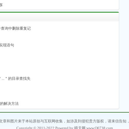
分享
er在一个查询中删除重复记
05实现语句
 对文件＂...＂的目录查找失
保存的解决方法
文章和图片来于本站原创与互联网收集，如涉及到侵犯贵方版权，请来信告知
Copyright © 2011-2022 Powered by 晴天网 www.Q0738.com