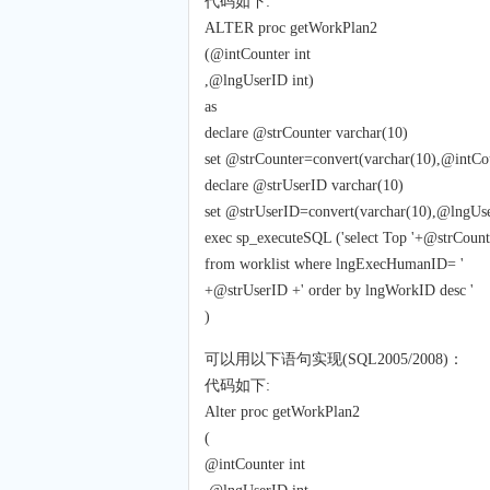
代码如下:
ALTER proc getWorkPlan2
(@intCounter int
,@lngUserID int)
as
declare @strCounter varchar(10)
set @strCounter=convert(varchar(10),@intCo
declare @strUserID varchar(10)
set @strUserID=convert(varchar(10),@lngUs
exec sp_executeSQL ('select Top '+@strCou
from worklist where lngExecHumanID= '
+@strUserID +' order by lngWorkID desc '
)
可以用以下语句实现(SQL2005/2008)：
代码如下:
Alter proc getWorkPlan2
(
@intCounter int