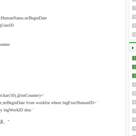
ecHumanName,strBeginDate
gUserID
nter
archar(10),@intCounter)+'
strBeginDate from worklist where lngExecHumanID= '
by lngWorkID desc '
错误。”